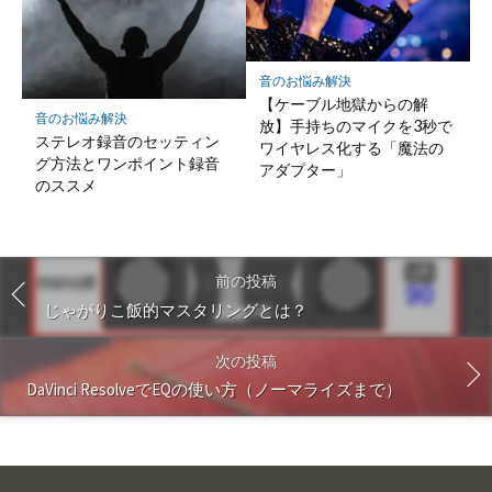
音のお悩み解決
【ケーブル地獄からの解
音のお悩み解決
放】手持ちのマイクを3秒で
ステレオ録音のセッティン
ワイヤレス化する「魔法の
グ方法とワンポイント録音
アダプター」
のススメ
前の投稿
じゃがりこ飯的マスタリングとは？
次の投稿
DaVinci ResolveでEQの使い方（ノーマライズまで）