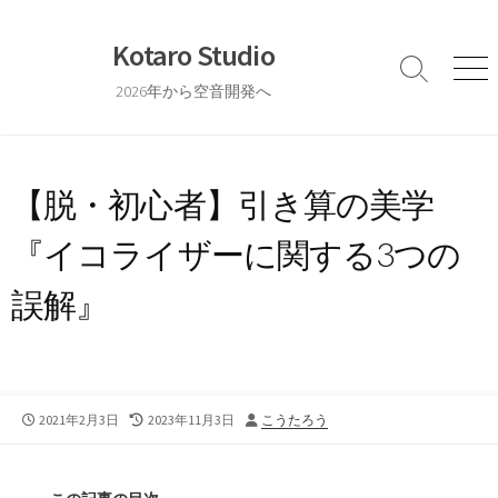
コ
ン
Kotaro Studio
テ
検
メ
2026年から空音開発へ
ン
索
ニ
切
ュ
ツ
り
ー
へ
替
ス
え
【脱・初心者】引き算の美学
キ
ッ
『イコライザーに関する3つの
プ
誤解』
公
最
投
2021年2月3日
2023年11月3日
こうたろう
開
終
稿
日
更
者
新