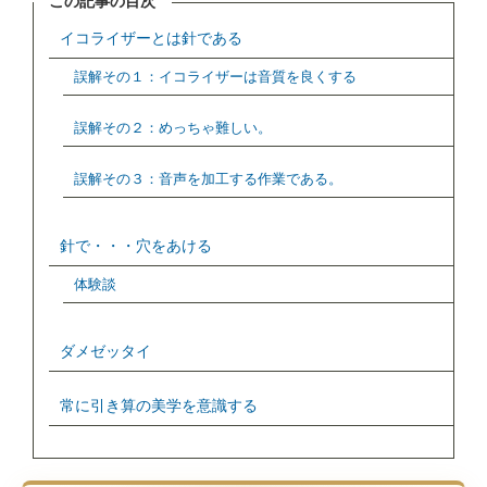
この記事の目次
日
イコライザーとは針である
誤解その１：イコライザーは音質を良くする
誤解その２：めっちゃ難しい。
誤解その３：音声を加工する作業である。
針で・・・穴をあける
体験談
ダメゼッタイ
常に引き算の美学を意識する