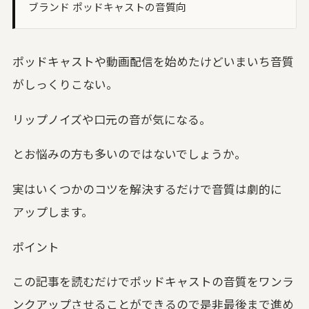
ブランド ポッドキャストの音質向
い合わせる
UON MAXIMIZER
域別マキシマイザー｜音を大きく、音を変え
ポッドキャストや動画配信を始めたけどいまいち音質
がしっくりこない。
UON PIANO
アノ調律｜ブラウザで精密チューニング
リップノイズや口元の音が気になる。
uon TEAM
言葉方式のチーム編集｜3 人と録音を編集
とお悩みの方も多いのではないでしょうか。
空音ルック
実はいくつかのコツを解決するだけで音質は劇的に
D LUT 33 本｜ブラウザで適用・DaVinci 用
ube
アップします。
UON ARTWORK
像変換 (無料)｜ジャケット・サムネイルを規
ポイント
どおりに
この記事を読むだけでポッドキャストの音質をワンラ
ンクアップさせることができるので是非最後まで進め