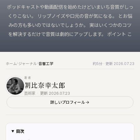
来へ届ける｜Vault・DDP PLAYER・
KUON の仕組み
ポッドキャストや動画配信を始めたけどいまいち音質がしっ
録音機材
RTWORK・Collaborate
ブラウザで完結する設計と、データの扱い
マイク・レコーダー・インターフェース
くりこない。 リップノイズや口元の音が気になる。 とお悩
すべての製品
みの方も多いのではないでしょうか。 実はいくつかのコツ
みなさんの声
仕上げ
楽家のための、洗練されたツール群
バグ報告・改善案 (ログイン不要)
編集・マスタリング・DAW・自動化
を解決するだけで音質は劇的にアップします。 ポイント こ
UON AI
お問い合わせ
楽典と音楽
楽家のための AI｜楽典・和声・音響学に答え
ご質問・ご相談はこちらから
楽典・和声・楽器・演奏・音楽史
›
›
ホーム
ジャーナル
音響工学
約5分
· 更新 2026.07.23
音響工学
UON NOTE
測定・解析・電子回路
譜が貼れるノート｜五線譜・レッスン録音・
著者
インドマップ
朝比奈幸太郎
KUON AI
読んでも分からないことは、聞いてください。
UON DAW
芸術家
·
更新 2026.07.23
音楽は生成しません
ラウザ DAW｜録音・編集・ミックス
詳しいプロフィール
KUON NOTE
UON DAR
楽譜が貼れるノート｜五線譜・レッスン録音・
スタリング・ベンチ｜編集・修復・解析・書
マインドマップ
出し
目次
アナログ
UON DAR 3D