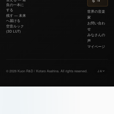
る
→
良の一本に
する
世界の音楽
残す — 未来
家
へ届ける
お問い合わ
空音ルック
せ
(3D LUT)
みなさんの
声
マイページ
© 2026 Kuon R&D / Kotaro Asahina. All rights reserved.
JA
日本語
Japanese
English
English
Deutsch
German