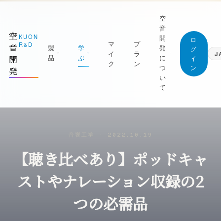
空
音
空
KUON
開
ロ
マ
プ
R&D
音
製
学
発
グ
イ
ラ
J
品
ぶ
に
開
イ
ク
ン
つ
ン
発
日本語
い
Japanese
て
English
1 測る
ジャーナル (すべての記事)
English
屋を知る｜ROOM CAPTURE・KUON
空音開発が持っている知識は、すべてここに。
Deutsch
TAGE・KUON FIELD
無料です
German
マニフェスト
音響工学
·
2022.10.19
2 録る
最新の記事
繁體中文
なぜ空音開発を作るのか
Traditional Chinese
【聴き比べあり】ポッドキャ
の日を捉える｜P-86S・KUON DAW・
新着と、書き直した記事を新しい順に
UON DAR・LESSON RECORDER
創業者
録音技術
朝比奈幸太郎
ストやナレーション収録の2
3 整える
マイクの立て方と楽器別の録り方
良の一本にする｜MONTAGE・
世界初の技術
つの必需品
AXIMIZER・ANALYZER・INTONATION
部屋と音響
ブラウザだけで完結することを、世界で初め
実現した技術
残響・反射・測定・ルームアコースティック
4 残す