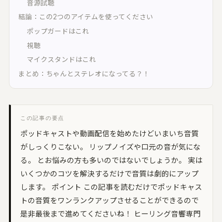
オープンリール・レストア・レコード
音源試聴
間オーディオ｜配置・動きを記録・5.1〜
2.2・ADM/BW64
結論：この2つのアイテムを使ってください
UON SPATIAL
ポップガードはこれ
相整合｜スポットを整え、立体音響で書き出
視聴
マイクスタンドはこれ
環境キャプチャー
まとめ：ちゃんとステレオになってる？！
ームトーン実測｜環境に最適化して自動整音
UON STAGE
音設計シミュレーター｜無指向 A/B・残響・
この記事の要点
射
ポッドキャストや動画配信を始めたけどいまいち音質
UON FIELD
がしっくりこない。 リップノイズや口元の音が気にな
イキング一致率｜2D/3D で音場を予測
る。 とお悩みの方も多いのではないでしょうか。 実は
UON ANALYZER
いくつかのコツを解決するだけで音質は劇的にアップ
ーディオアナライザー｜LUFS・スペクトラ
します。 ポイント この記事を読むだけでポッドキャス
・8計測
トの音質をワンランクアップさせることができるので
UON MONTAGE
是非最後まで進めてくださいね！ ヒーリング音響専門
ラシックのテイク編集｜いちばん良い部分を