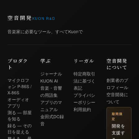
空音開発
KUON R&D
音楽家に必要なツール、すべてKuonで
プロダク
学ぶ
リーガル
空音開発
ト
について
ジャーナル
特定商取引
マイクロフ
創業者のプ
KUON AI
法に基づく
ォン P-86S /
ロフィール
音楽・音響
表記
X-86S
空音開発に
の用語集
プライバシ
オーディオ
ついて
アプリのマ
ーポリシー
アプリ
ニュアル
利用規約
測る — 部屋
期間限
金田式DC録
を知る
定
音
開発を
録る — その
日を捉える
支援す
整える — 最