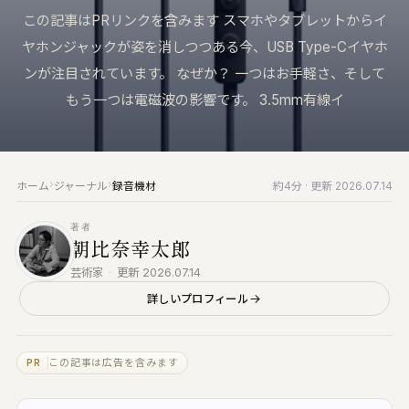
来へ届ける｜Vault・DDP PLAYER・
KUON の仕組み
この記事はPRリンクを含みます スマホやタブレットからイ
録音機材
RTWORK・Collaborate
ブラウザで完結する設計と、データの扱い
マイク・レコーダー・インターフェース
ヤホンジャックが姿を消しつつある今、USB Type-Cイヤホ
すべての製品
ンが注目されています。 なぜか？ 一つはお手軽さ、そして
みなさんの声
仕上げ
楽家のための、洗練されたツール群
バグ報告・改善案 (ログイン不要)
編集・マスタリング・DAW・自動化
もう一つは電磁波の影響です。 3.5mm有線イ
UON AI
お問い合わせ
楽典と音楽
楽家のための AI｜楽典・和声・音響学に答え
ご質問・ご相談はこちらから
楽典・和声・楽器・演奏・音楽史
›
›
ホーム
ジャーナル
録音機材
約4分
· 更新 2026.07.14
音響工学
UON NOTE
測定・解析・電子回路
譜が貼れるノート｜五線譜・レッスン録音・
著者
インドマップ
朝比奈幸太郎
KUON AI
読んでも分からないことは、聞いてください。
UON DAW
芸術家
·
更新 2026.07.14
音楽は生成しません
ラウザ DAW｜録音・編集・ミックス
詳しいプロフィール
KUON NOTE
UON DAR
楽譜が貼れるノート｜五線譜・レッスン録音・
スタリング・ベンチ｜編集・修復・解析・書
マインドマップ
出し
この記事は広告を含みます
PR
アナログ
UON DAR 3D