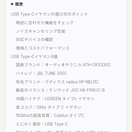
オープンリール・レストア・レコード
間オーディオ｜配置・動きを記録・5.1〜
目次
2.2・ADM/BW64
USB Type-Cイヤホンの選び方のポイント
UON SPATIAL
用途に合わせた機能をチェック
相整合｜スポットを整え、立体音響で書き出
ノイズキャンセリング性能
対応デバイスの確認
環境キャプチャー
価格とコストパフォーマンス
ームトーン実測｜環境に最適化して自動整音
USB Type-Cイヤホン9選
UON STAGE
国産ブランド：オーディオテクニカ ATH-CKS330C
音設計シミュレーター｜無指向 A/B・残響・
射
ハイレゾ：JBL TUNE 305C
有名ブランド：ラディウス radius HP-NEL11C
UON FIELD
イキング一致率｜2D/3D で音場を予測
最高のバランス：ケンウッド JVC HA-FR9UC-B
中国ハイテク：UGREEN タイプc イヤホン
UON ANALYZER
高コスパ：Glhty タイプ C イヤホン
ーディオアナライザー｜LUFS・スペクトラ
・8計測
192khzの超高音質：Cubilux タイプC
とにかく激安：USB Type C
UON MONTAGE
ラシックのテイク編集｜いちばん良い部分を