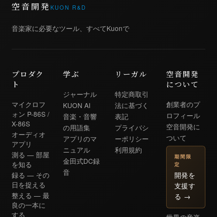
空音開発
KUON R&D
音楽家に必要なツール、すべてKuonで
プロダク
学ぶ
リーガル
空音開発
ト
について
ジャーナル
特定商取引
マイクロフ
創業者のプ
KUON AI
法に基づく
ォン P-86S /
ロフィール
音楽・音響
表記
X-86S
空音開発に
の用語集
プライバシ
オーディオ
ついて
アプリのマ
ーポリシー
アプリ
ニュアル
利用規約
測る — 部屋
期間限
金田式DC録
を知る
定
音
開発を
録る — その
日を捉える
支援す
整える — 最
る
→
良の一本に
する