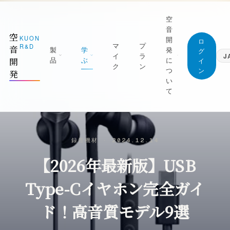
空
音
空
KUON
開
ロ
マ
プ
R&D
音
製
学
発
グ
イ
ラ
J
品
ぶ
に
開
イ
ク
ン
つ
ン
発
日本語
い
Japanese
て
English
1 測る
ジャーナル (すべての記事)
English
屋を知る｜ROOM CAPTURE・KUON
空音開発が持っている知識は、すべてここに。
Deutsch
TAGE・KUON FIELD
無料です
German
マニフェスト
録音機材
·
2024.12.14
2 録る
最新の記事
繁體中文
なぜ空音開発を作るのか
Traditional Chinese
【2026年最新版】USB
の日を捉える｜P-86S・KUON DAW・
新着と、書き直した記事を新しい順に
UON DAR・LESSON RECORDER
創業者
録音技術
朝比奈幸太郎
Type-Cイヤホン完全ガイ
3 整える
マイクの立て方と楽器別の録り方
良の一本にする｜MONTAGE・
世界初の技術
ド！高音質モデル9選
AXIMIZER・ANALYZER・INTONATION
部屋と音響
ブラウザだけで完結することを、世界で初め
実現した技術
残響・反射・測定・ルームアコースティック
4 残す