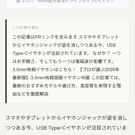
超コスパ：16mm超大直径ドライブタイプCイヤホン
い合わせる
UON MAXIMIZER
域別マキシマイザー｜音を大きく、音を変え
この記事の要点
この記事はPRリンクを含みます スマホやタブレット
UON PIANO
からイヤホンジャックが姿を消しつつある今、USB
アノ調律｜ブラウザで精密チューニング
Type-Cイヤホンが注目されています。 なぜか？ 一つ
uon TEAM
はお手軽さ、そしてもう一つは電磁波の影響です。
言葉方式のチーム編集｜3 人と録音を編集
3.5mm有線イヤホンはこちら！ 【プロが選ぶ2026年
空音ルック
最新版】3.5mm有線高級イヤホン16選 この記事では、
D LUT 33 本｜ブラウザで適用・DaVinci 用
最新のおすすめモデルや選び方、高音質を実現する理
ube
由などを徹底解説
UON ARTWORK
像変換 (無料)｜ジャケット・サムネイルを規
どおりに
スマホやタブレットからイヤホンジャックが姿を消し
つつある今、USB Type-Cイヤホンが注目されていま