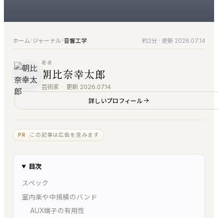
すべての製品
仕上げ
お問い合わせ
音楽家のための、洗練されたツール群
編集・マスタリング・DAW・自動化
ご質問・ご相談はこちらから
KUON AI
楽典と音楽
›
›
ホーム
ジャーナル
音響工学
約2分
· 更新 2026.07.14
音楽家のための AI｜楽典・和声・音響学に答える
楽典・和声・楽器・演奏・音楽史
KUON NOTE
著者
音響工学
朝比奈幸太郎
楽譜が貼れるノート｜五線譜・レッスン録音・マイ
測定・解析・電子回路
ンドマップ
芸術家
·
更新 2026.07.14
KUON AI
KUON DAW
詳しいプロフィール
読んでも分からないことは、聞いてください。音楽
ブラウザ DAW｜録音・編集・ミックス
は生成しません
KUON DAR
KUON NOTE
この記事は広告を含みます
PR
マスタリング・ベンチ｜編集・修復・解析・書き出
楽譜が貼れるノート｜五線譜・レッスン録音・マイ
し
ンドマップ
目次
KUON DAR 3D
アナログ
空間オーディオ｜配置・動きを記録・5.1〜22.2・
スペック
オープンリール・レストア・レコード
ADM/BW64
室内楽や中規模のバンド
KUON SPATIAL
AUX端子の有用性
位相整合｜スポットを整え、立体音響で書き出す