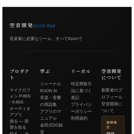
空音開発
KUON R&D
音楽家に必要なツール、すべてKuonで
プロダク
学ぶ
リーガル
空音開発
ト
について
ジャーナル
特定商取引
マイクロフ
創業者のプ
KUON AI
法に基づく
ォン P-86S
ロフィール
音楽・音響
表記
/ X-86S
空音開発に
の用語集
プライバシ
オーディオ
ついて
アプリのマ
ーポリシー
アプリ
ニュアル
利用規約
測る — 部
期間限
金田式DC録
屋を知る
定
音
開発
録る — そ