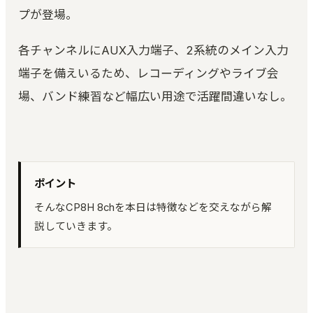
ピアノ調律｜ブラウザで精密チューニング
プが登場。
Kuon TEAM
各チャンネルにAUX入力端子、2系統のメイン入力
合言葉方式のチーム編集｜3 人と録音を編集
端子を備えいるため、レコーディングやライブ会
空音ルック
3D LUT 33 本｜ブラウザで適用・DaVinci 用 .cube
場、バンド練習など幅広い用途で活躍間違いなし。
KUON ARTWORK
画像変換 (無料)｜ジャケット・サムネイルを規定ど
おりに
ポイント
そんなCP8H 8chを本日は特徴などを交えながら解
説していきます。