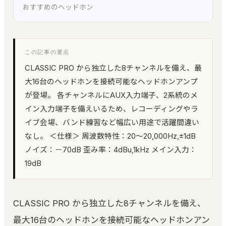
おすすめのヘッドホン
環境キャプチャー
ルームトーン実測｜環境に最適化して自動整音
KUON STAGE
この記事の要点
録音設計シミュレーター｜無指向 A/B・残響・反射
CLASSIC PRO から独立した8チャンネルを備え、最
KUON FIELD
大16台のヘッドホンを接続可能なヘッドホンアンプ
マイキング一致率｜2D/3D で音場を予測
が登場。 各チャンネルにAUX入力端子、2系統のメ
イン入力端子を備えいるため、レコーディングやラ
KUON ANALYZER
オーディオアナライザー｜LUFS・スペクトラム・8
イブ会場、バンド練習など幅広い用途で活躍間違い
計測
なし。 ＜仕様＞ 周波数特性：20～20,000Hz,±1dB
ノイズ：－70dB 歪み率：4dBu,1kHz メイン入力：
KUON MONTAGE
クラシックのテイク編集｜いちばん良い部分を縫い
19dB
合わせる
KUON MAXIMIZER
帯域別マキシマイザー｜音を大きく、音を変えず
CLASSIC PRO から独立した8チャンネルを備え、
最大16台のヘッドホンを接続可能なヘッドホンアン
KUON PIANO