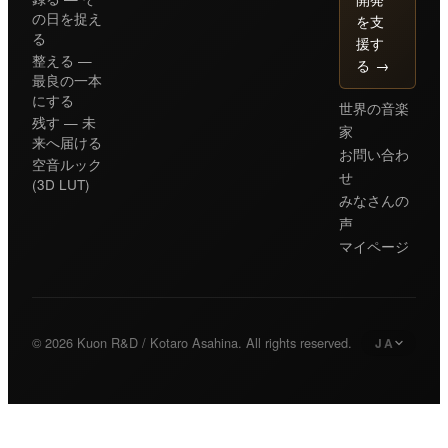
の日を捉え
を支
る
援す
整える —
る
→
最良の一本
にする
世界の音楽
残す — 未
家
来へ届ける
お問い合わ
空音ルック
せ
(3D LUT)
みなさんの
声
マイページ
© 2026 Kuon R&D / Kotaro Asahina. All rights reserved.
JA
日本語
Japanese
English
English