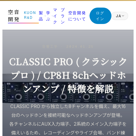
マ
プ
空音
製
学
空音開発
KUON
ログ
イ
ラ
JA
R&D
開発
品
ぶ
について
イン
ク
ン
日本語
Japanese
01 測る
ジャーナル (すべての記事)
マニフェスト
English
音響工学
·
2024.01.25
English
部屋を知る｜ROOM CAPTURE・KUON STAGE・
空音開発が持っている知識は、すべてここに。無料
なぜ空音開発を作るのか
KUON FIELD
です
Deutsch
CLASSIC PRO ( クラシック
創業者
German
02 録る
最新の記事
朝比奈幸太郎
繁體中文
プロ ) / CP8H 8chヘッドホ
その日を捉える｜P-86S・KUON DAW・KUON
新着と、書き直した記事を新しい順に
Traditional Chinese
DAR・LESSON RECORDER
世界初の技術
録音技術
ンアンプ / 特徴を解説
ブラウザだけで完結することを、世界で初めて実現
03 整える
マイクの立て方と楽器別の録り方
した技術
最良の一本にする｜MONTAGE・MAXIMIZER・
ANALYZER・INTONATION
部屋と音響
KUON の仕組み
CLASSIC PRO から独立した8チャンネルを備え、最大16
残響・反射・測定・ルームアコースティック
ブラウザで完結する設計と、データの扱い
04 残す
台のヘッドホンを接続可能なヘッドホンアンプが登場。
未来へ届ける｜Vault・DDP PLAYER・ARTWORK・
録音機材
みなさんの声
各チャンネルにAUX入力端子、2系統のメイン入力端子を
Collaborate
マイク・レコーダー・インターフェース
バグ報告・改善案 (ログイン不要)
備えいるため、レコーディングやライブ会場、バンド練