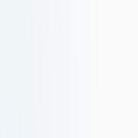
Deutsch
German
繁體中文
Traditional Chinese