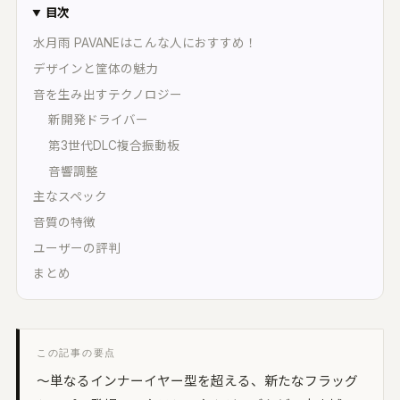
オープンリール・レストア・レコード
間オーディオ｜配置・動きを記録・5.1〜
目次
2.2・ADM/BW64
水月雨 PAVANEはこんな人におすすめ！
UON SPATIAL
デザインと筐体の魅力
相整合｜スポットを整え、立体音響で書き出
音を生み出すテクノロジー
新開発ドライバー
環境キャプチャー
第3世代DLC複合振動板
ームトーン実測｜環境に最適化して自動整音
音響調整
UON STAGE
主なスペック
音設計シミュレーター｜無指向 A/B・残響・
射
音質の特徴
ユーザーの評判
UON FIELD
イキング一致率｜2D/3D で音場を予測
まとめ
UON ANALYZER
ーディオアナライザー｜LUFS・スペクトラ
・8計測
この記事の要点
UON MONTAGE
〜単なるインナーイヤー型を超える、新たなフラッグ
ラシックのテイク編集｜いちばん良い部分を