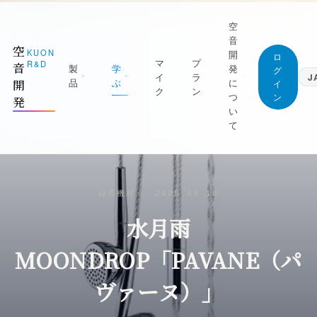
空
音
空
KUON
開
ロ
マ
プ
R&D
音
製
学
発
グ
イ
ラ
J
品
ぶ
に
開
イ
ク
ン
つ
ン
発
日本語
い
Japanese
て
English
1 測る
ジャーナル (すべての記事)
English
屋を知る｜ROOM CAPTURE・KUON
空音開発が持っている知識は、すべてここに。
Deutsch
TAGE・KUON FIELD
無料です
German
マニフェスト
録音機材
·
2025.09.10
2 録る
最新の記事
繁體中文
なぜ空音開発を作るのか
Traditional Chinese
水月雨
の日を捉える｜P-86S・KUON DAW・
新着と、書き直した記事を新しい順に
UON DAR・LESSON RECORDER
創業者
録音技術
朝比奈幸太郎
MOONDROP「PAVANE（パ
3 整える
マイクの立て方と楽器別の録り方
良の一本にする｜MONTAGE・
世界初の技術
ヴァーヌ）」
AXIMIZER・ANALYZER・INTONATION
部屋と音響
ブラウザだけで完結することを、世界で初め
実現した技術
残響・反射・測定・ルームアコースティック
4 残す