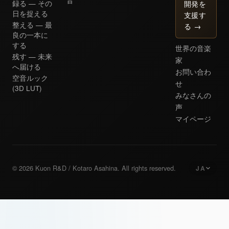
音
開発を
録る — その
日を捉える
支援す
整える — 最
る
→
良の一本に
する
世界の音楽
残す — 未来
家
へ届ける
お問い合わ
空音ルック
せ
(3D LUT)
みなさんの
声
マイページ
© 2026 Kuon R&D / Kotaro Asahina. All rights reserved.
JA
日本語
Japanese
English
English