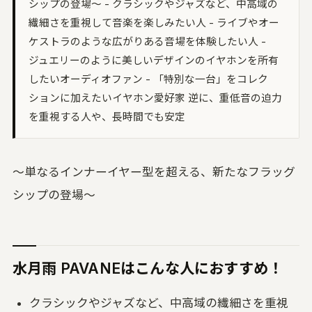
シップの登場〜 - クラシックやジャズなど、中高域の
い合わせる
繊細さを重視して音楽を楽しみたい人 - ライブやオー
UON MAXIMIZER
ケストラのような広がりある音場を体験したい人 -
域別マキシマイザー｜音を大きく、音を変え
ジュエリーのように美しいデザインのイヤホンを所有
したいオーディオファン - 「特別な一台」をコレク
UON PIANO
ションに加えたいイヤホン愛好家 逆に、重低音の迫力
アノ調律｜ブラウザで精密チューニング
を重視する人や、長時間でも安定
uon TEAM
言葉方式のチーム編集｜3 人と録音を編集
〜単なるインナーイヤー型を超える、新たなフラッグ
空音ルック
D LUT 33 本｜ブラウザで適用・DaVinci 用
シップの登場〜
ube
UON ARTWORK
像変換 (無料)｜ジャケット・サムネイルを規
どおりに
水月雨 PAVANEはこんな人におすすめ！
クラシックやジャズなど、中高域の繊細さを重視