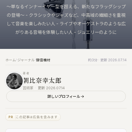
来へ届ける｜Vault・DDP PLAYER・
KUON の仕組み
〜単なるインナーイヤー型を超える、新たなフラッグシップ
録音機材
RTWORK・Collaborate
ブラウザで完結する設計と、データの扱い
マイク・レコーダー・インターフェース
の登場〜 - クラシックやジャズなど、中高域の繊細さを重視
すべての製品
して音楽を楽しみたい人 - ライブやオーケストラのような広
みなさんの声
仕上げ
楽家のための、洗練されたツール群
バグ報告・改善案 (ログイン不要)
編集・マスタリング・DAW・自動化
がりある音場を体験したい人 - ジュエリーのように
UON AI
お問い合わせ
楽典と音楽
楽家のための AI｜楽典・和声・音響学に答え
ご質問・ご相談はこちらから
楽典・和声・楽器・演奏・音楽史
›
›
ホーム
ジャーナル
録音機材
約3分
· 更新 2026.07.14
音響工学
UON NOTE
測定・解析・電子回路
譜が貼れるノート｜五線譜・レッスン録音・
著者
インドマップ
朝比奈幸太郎
KUON AI
読んでも分からないことは、聞いてください。
UON DAW
芸術家
·
更新 2026.07.14
音楽は生成しません
ラウザ DAW｜録音・編集・ミックス
詳しいプロフィール
KUON NOTE
UON DAR
楽譜が貼れるノート｜五線譜・レッスン録音・
スタリング・ベンチ｜編集・修復・解析・書
マインドマップ
出し
この記事は広告を含みます
PR
アナログ
UON DAR 3D