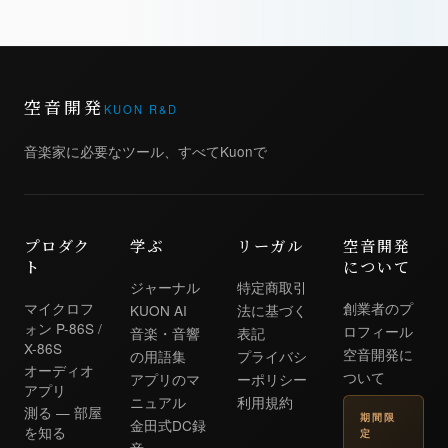
空音開発
KUON R&D
音楽家に必要なツール、すべてKuonで
プロダク
学ぶ
リーガル
空音開発
ト
について
ジャーナル
特定商取引
マイクロフ
創業者のプ
KUON AI
法に基づく
ォン P-86S /
ロフィール
音楽・音響
表記
X-86S
空音開発に
の用語集
プライバシ
オーディオ
ついて
アプリのマ
ーポリシー
アプリ
ニュアル
利用規約
測る — 部屋
期間限
金田式DC録
を知る
定