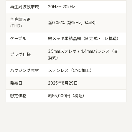
再生周波数帯域
20Hz～20kHz
全高調波歪
≦0.05% (@1kHz, 94dB)
(THD)
ケーブル
銀メッキ単結晶銅（固定式・Litz構造）
3.5mmステレオ / 4.4mmバランス（交
プラグ仕様
換式）
ハウジング素材
ステンレス（CNC加工）
発売日
2025年8月29日
想定価格
約55,000円（税込）