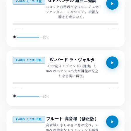
G.F.ヘンデル 組曲ニ短調
X-86S ミニXLR版
バロックの精巧さを X-86S の 48V
ファンタム＋ミニXLR で。繊細な
響きを余すなく。
—:——
—:——
🔊
85
%
W.バード ラ・ヴォルタ
X-86S ミニXLR版
16世紀イングランドの舞曲。X-
86S のバランス出力が鍵盤の粒立
ちを忠実に再現。
—:——
—:——
🔊
85
%
フルート 高音域（修正版）
X-86S ミニXLR版
高音域のきらめきと息の流れ。X-
86S の精密なトランジェント再現