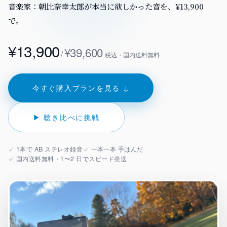
音楽家：朝比奈幸太郎が本当に欲しかった音を、¥13,900
来へ届ける｜Vault・DDP PLAYER・
KUON の仕組み
録音機材
RTWORK・Collaborate
で。
ブラウザで完結する設計と、データの扱い
マイク・レコーダー・インターフェース
すべての製品
みなさんの声
仕上げ
¥13,900
¥39,600
楽家のための、洗練されたツール群
/
バグ報告・改善案 (ログイン不要)
税込・国内送料無料
編集・マスタリング・DAW・自動化
UON AI
お問い合わせ
楽典と音楽
楽家のための AI｜楽典・和声・音響学に答え
ご質問・ご相談はこちらから
楽典・和声・楽器・演奏・音楽史
今すぐ購入プランを見る ↓
音響工学
UON NOTE
▶ 聴き比べに挑戦
測定・解析・電子回路
譜が貼れるノート｜五線譜・レッスン録音・
インドマップ
KUON AI
読んでも分からないことは、聞いてください。
UON DAW
✓
1本で AB ステレオ録音
✓
一本一本 手はんだ
音楽は生成しません
✓
国内送料無料・1〜2 日でスピード発送
ラウザ DAW｜録音・編集・ミックス
KUON NOTE
UON DAR
楽譜が貼れるノート｜五線譜・レッスン録音・
スタリング・ベンチ｜編集・修復・解析・書
マインドマップ
出し
アナログ
UON DAR 3D