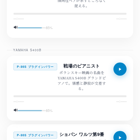
指向性ペアが余すところなく
捉える。
—:——
—:——
🔊
85
%
YAMAHA S400B
戦場のピアニスト
P-86S プラグインパワー
ポランスキー映画の名曲を
YAMAHA S400B グランドピ
アノで。情感と静寂が交差す
る。
—:——
—:——
🔊
85
%
ショパン ワルツ第9番
P-86S プラグインパワー