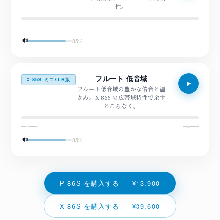
性。
—:——
—:——
🔊
85
%
フルート 低音域
X-86S ミニXLR版
フルート低音域の豊かな倍音と温
かみ。X-86S の広帯域特性で余す
ところなく。
—:——
—:——
🔊
85
%
P-86S を購入する — ¥13,900
X-86S を購入する — ¥39,600