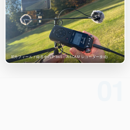
オープンリール・レストア・レコード
間オーディオ｜配置・動きを記録・5.1〜
2.2・ADM/BW64
UON SPATIAL
相整合｜スポットを整え、立体音響で書き出
環境キャプチャー
ームトーン実測｜環境に最適化して自動整音
屋外フィールド録音中の P-86S (TASCAM レコーダー接続)
UON STAGE
音設計シミュレーター｜無指向 A/B・残響・
射
01
UON FIELD
イキング一致率｜2D/3D で音場を予測
UON ANALYZER
ーディオアナライザー｜LUFS・スペクトラ
・8計測
UON MONTAGE
ラシックのテイク編集｜いちばん良い部分を