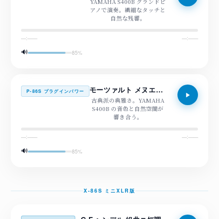
YAMAHA S400B グランドピ
アノで演奏。繊細なタッチと
自然な残響。
—:——
—:——
🔊
85
%
モーツァルト メヌエット
P-86S プラグインパワー
古典派の典雅さ。YAMAHA
S400B の音色と自然空間が
響き合う。
—:——
—:——
🔊
85
%
X-86S ミニXLR版