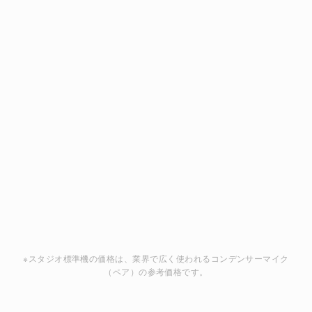
約
価格
¥1,000,000（ペ
¥13,900
ア）
ステレオ
マイク2本必要
1本で完結
録音
XLR (要オーディ
プラグインパワー
接続
オI/F)
(レコーダーに刺すだけ)
完全手作業・一本一本ハン
工場生産
製造
ドメイド
※スタジオ標準機の価格は、業界で広く使われるコンデンサーマイク
（ペア）の参考価格です。