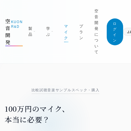
空
音
空
KUON
開
ロ
マ
プ
R&D
音
製
学
発
グ
イ
ラ
J
品
ぶ
に
開
イ
ク
ン
つ
ン
発
日本語
い
Japanese
て
English
1 測る
ジャーナル (すべての記事)
English
屋を知る｜ROOM CAPTURE・KUON
空音開発が持っている知識は、すべてここに。
Deutsch
TAGE・KUON FIELD
無料です
German
マニフェスト
2 録る
最新の記事
繁體中文
なぜ空音開発を作るのか
比較試聴
音楽サンプル
スペック・購入
Traditional Chinese
の日を捉える｜P-86S・KUON DAW・
新着と、書き直した記事を新しい順に
UON DAR・LESSON RECORDER
創業者
録音技術
朝比奈幸太郎
100万円のマイク、
3 整える
マイクの立て方と楽器別の録り方
良の一本にする｜MONTAGE・
世界初の技術
本当に必要？
AXIMIZER・ANALYZER・INTONATION
部屋と音響
ブラウザだけで完結することを、世界で初め
実現した技術
残響・反射・測定・ルームアコースティック
4 残す